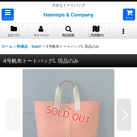
大きなトートバッグ
Hammps & Company
メニュー
カート
カテゴリ
マイページ
商品検索
ご利用案内
ホーム
>
特価品 Sale!!
>
4号帆布トートバッグL 現品のみ
4号帆布トートバッグL 現品のみ