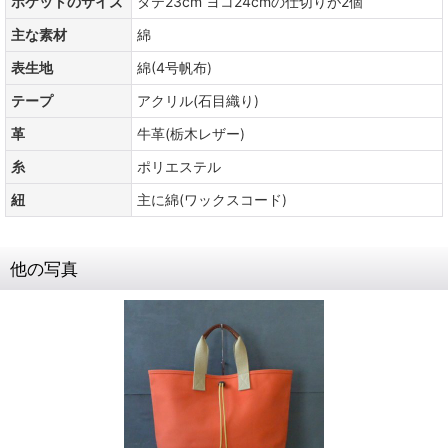
ポケットのサイズ
タテ23cm ヨコ24cmの仕切りが2個
主な素材
綿
表生地
綿(4号帆布)
テープ
アクリル(石目織り)
革
牛革(栃木レザー)
糸
ポリエステル
紐
主に綿(ワックスコード)
他の写真