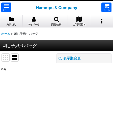
Hammps & Company
メニュー
カート
カテゴリ
マイページ
商品検索
ご利用案内
ホーム
>
刺し子織りバッグ
刺し子織りバッグ
表示順変更
閉じる
0
件
表示数
:
並び順
:
絞り込む